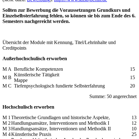
Sollten zur Bewerbung die Voraussetzungen Grundkurs und
Einzelselbsterfahrung fehlen, so können sie bis zum Ende des 6.
Semesters nachgereicht werden.
Übersicht der Module mit Kennung, Titel/Lehrinhalte und
Creditpoints
Außerhochschulisch erworben
M A
Berufliche Kompetenzen
15
Künstlerische Tätigkeit
M B
15
Mappe
M C
Tiefenpsychologisch fundierte Selbsterfahrung
20
Summe: 50 angerechnet
Hochschulisch erworben
M 1
Theoretische Grundlagen und historische Aspekte,
13
M 2
Handlungsansätze, Interventionen und Methodik I
12
M 3
Handlungsansätze, Interventionen und Methodik II
10
M 4
Künstlerische Praxis
25