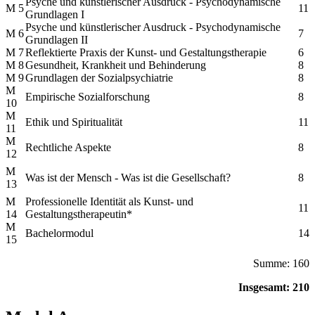
Psyche und künstlerischer Ausdruck - Psychodynamische
M 5
11
Grundlagen I
Psyche und künstlerischer Ausdruck - Psychodynamische
M 6
7
Grundlagen II
M 7
Reflektierte Praxis der Kunst- und Gestaltungstherapie
6
M 8
Gesundheit, Krankheit und Behinderung
8
M 9
Grundlagen der Sozialpsychiatrie
8
M
Empirische Sozialforschung
8
10
M
Ethik und Spiritualität
11
11
M
Rechtliche Aspekte
8
12
M
Was ist der Mensch - Was ist die Gesellschaft?
8
13
M
Professionelle Identität als Kunst- und
11
14
Gestaltungstherapeutin*
M
Bachelormodul
14
15
Summe: 160
Insgesamt: 210